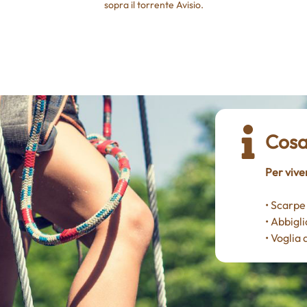
sopra il torrente Avisio.
Cosa
Per vive
• Scarpe
• Abbigl
• Voglia 