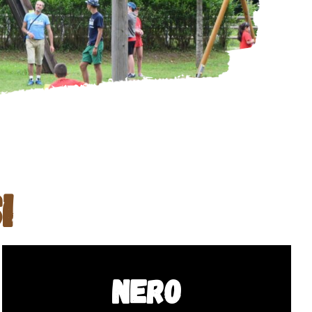
i
Nero