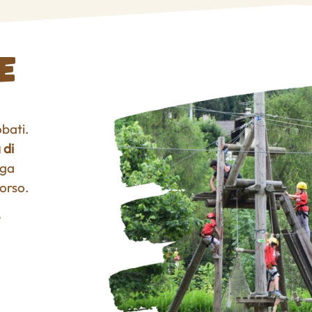
e
bati.
 di
ega
corso.
e