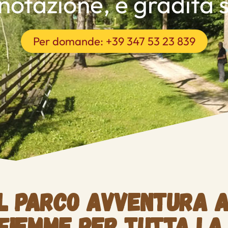
otazione, è gradita 
Per domande: +39 347 53 23 839
Il parco avventura 
 Fiemme per tutta la