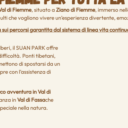
Val di Fiemme
, situato a
Ziano di Fiemme
, immerso nella
ulti che vogliono vivere un’esperienza divertente, emoz
 sui percorsi garantita dal sistema di linea vita cont
alberi, il SUAN PARK offre
difficoltà. Ponti tibetani,
rmettono di spostarsi da un
mpre con l’assistenza di
co avventura in Val di
canza in
Val di Fassa
che
peciale nella natura.